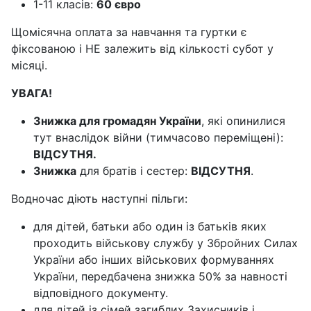
1-11 класів:
60 євро
Щомісячна оплата за навчання та гуртки є
фіксованою і НЕ залежить від кількості субот y
місяці.
УВАГА!
Знижка для громадян України
, які опинилися
тут внаслідок війни (тимчасово переміщені):
ВІДСУТНЯ
.
Знижка
для братів і сестер:
ВІДСУТНЯ
.
Водночас діють наступні пільги:
для дітей, батьки або один із батьків яких
проходить військову службу у Збройних Силах
України або інших військових формуваннях
України, передбачена знижка 50% за навності
відповідного документу.
для дітей із сімей загиблих Захисників і